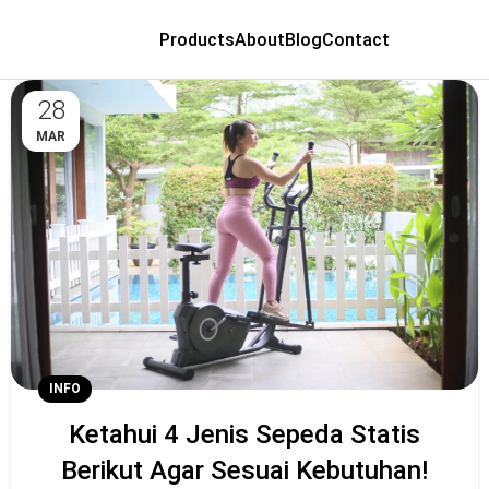
Products
About
Blog
Contact
28
MAR
INFO
Ketahui 4 Jenis Sepeda Statis
Berikut Agar Sesuai Kebutuhan!