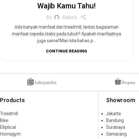
Wajib Kamu Tahu!
By
IReborn
Ada banyak manfaat dari treadmill, lantas bagaiaman
manfaat sepeda statis pada tubuh? Apakah manfaatnya
juga sama?Mari kita bahas p...
CONTINUE READING
Products
Showroom
Treadmill
Jakarta
Bike
Bandung
Elliptical
Surabaya
Homegym
Semarang