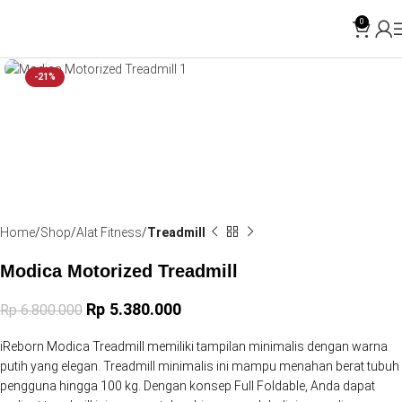
0
Click to enlarge
-21%
SOLD OUT
Home
Shop
Alat Fitness
Treadmill
Modica Motorized Treadmill
Rp
5.380.000
Rp
6.800.000
iReborn Modica Treadmill memiliki tampilan minimalis dengan warna
putih yang elegan. Treadmill minimalis ini mampu menahan berat tubuh
pengguna hingga 100 kg. Dengan konsep Full Foldable, Anda dapat