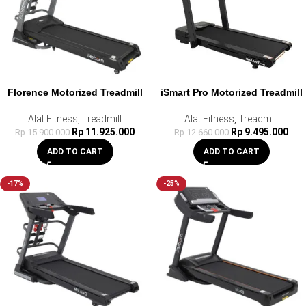
Florence Motorized Treadmill
iSmart Pro Motorized Treadmill
Alat Fitness
,
Treadmill
Alat Fitness
,
Treadmill
Rp
11.925.000
Rp
9.495.000
Rp
15.900.000
Rp
12.660.000
ADD TO CART
ADD TO CART
-17%
-25%