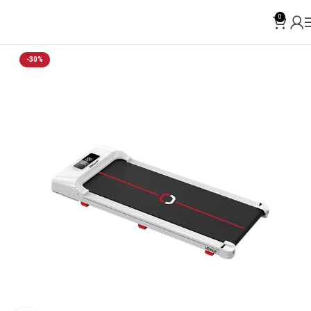
0
-30%
SOLD OUT